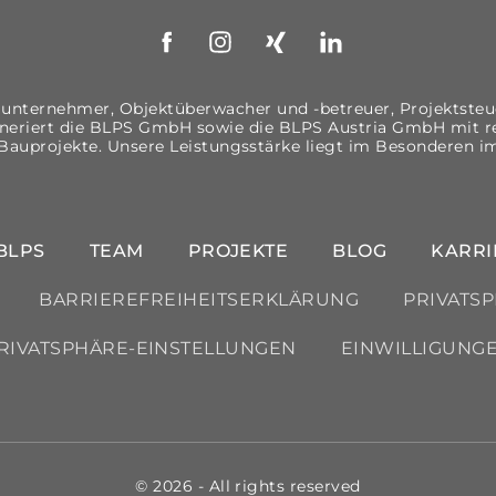
Facebook
Instagram
Xing
LinkedIn
unternehmer, Objektüberwacher und -betreuer, Projektsteu
generiert die BLPS GmbH sowie die BLPS Austria GmbH mi
Bauprojekte. Unsere Leistungsstärke liegt im Besonderen i
BLPS
TEAM
PROJEKTE
BLOG
KARRI
BARRIEREFREIHEITSERKLÄRUNG
PRIVATS
PRIVATSPHÄRE-EINSTELLUNGEN
EINWILLIGUNG
© 2026 - All rights reserved